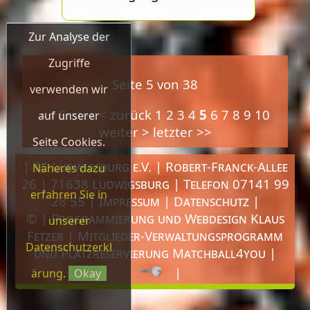
Zur Analyse der
Zugriffe
Seite 5 von 38
verwenden wir
<< Erster
< zurück
1
2
3
4
5
6
7
8
9
10
auf unserer
weiter >
letzter >>
Seite Cookies.
| TC Ludwigsburg e.V. | Robert-Franck-Allee
Näheres dazu
26 | 71638 Ludwigsburg | Telefon 07141 99
erfahren Sie in
28 55 |
Impressum
|
Datenschutz
|
© | Programmierung und Webdesign
Klaus
unserer
Fetzer
| Mitglieder-Verwaltungsprogramm
Datenschutzerkl
und Platzreservierung
Matchball4you
|
|
ärung.
Okay