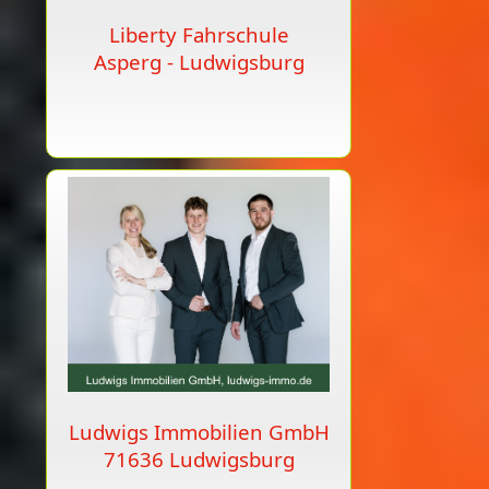
Liberty Fahrschule
Asperg - Ludwigsburg
Ludwigs Immobilien GmbH
71636 Ludwigsburg