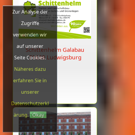
Zur Analyse der
Zugriffe
verwenden wir
auf unserer
Schittenhelm Galabau
71638 Ludwigsburg
Seite Cookies.
Näheres dazu
erfahren Sie in
unserer
Datenschutzerkl
ärung.
Okay