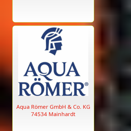
Aqua Römer GmbH & Co. KG
74534 Mainhardt