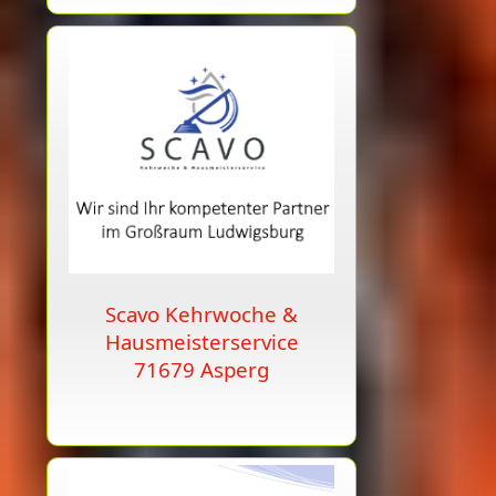
Scavo Kehrwoche &
Hausmeisterservice
71679 Asperg