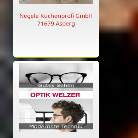
Negele Küchenprofi GmbH
71679 Asperg