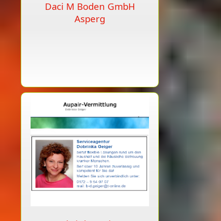
Daci M Boden GmbH
Asperg