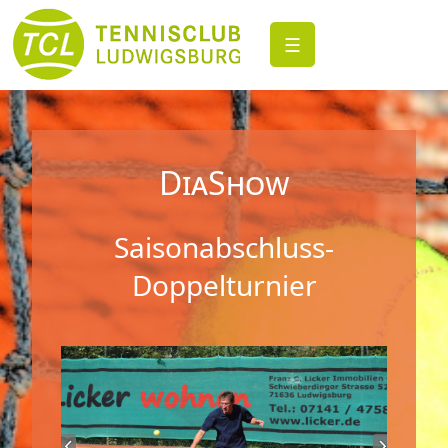
☰
DiaShow
Saisonabschluss-
Doppelturnier