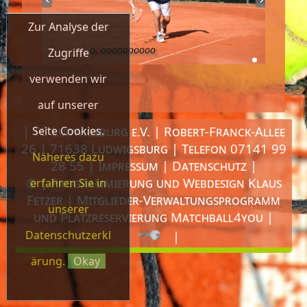
Zur Analyse der
Zugriffe
verwenden wir
auf unserer
| TC Ludwigsburg e.V. | Robert-Franck-Allee
Seite Cookies.
26 | 71638 Ludwigsburg | Telefon 07141 99
Näheres dazu
28 55 |
Impressum
|
Datenschutz
|
© | Programmierung und Webdesign
Klaus
erfahren Sie in
Fetzer
| Mitglieder-Verwaltungsprogramm
unserer
und Platzreservierung
Matchball4you
|
|
Datenschutzerkl
ärung.
Okay