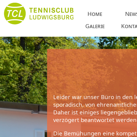
Home
New
Galerie
Konta
Leider war unser Büro in den 
sporadisch, von ehrenamtliche
Daher ist einiges liegengebli
verzögert beantwortet werden
Die Bemühungen eine kompeten