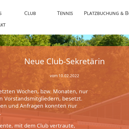
s
Club
Tennis
Platzbuchung & 
kt
Neue Club-Sekretärin
vom 10.02.2022
letzten Wochen, bzw. Monaten, nur
n Vorstandsmitgliedern, besetzt.
eben und Anfragen konnten nur
.
te, mit dem Club vertraute,