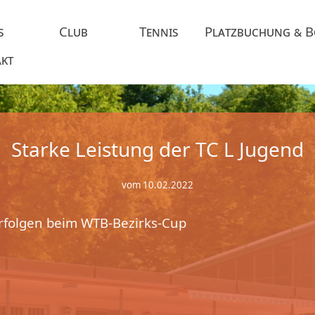
s
Club
Tennis
Platzbuchung & 
kt
Starke Leistung der TC L Jugend
vom 10.02.2022
 Erfolgen beim WTB-Bezirks-Cup