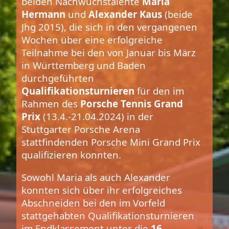
beiden Nachwuchstalente
Maria
Hermann
und
Alexander Kaus
(beide
Jhg 2015), die sich in den vergangenen
Wochen über eine erfolgreiche
Teilnahme bei den von Januar bis März
in Württemberg und Baden
durchgeführten
Qualifikationsturnieren
für den im
Rahmen des
Porsche Tennis Grand
Prix
(13.4.-21.04.2024) in der
Stuttgarter Porsche Arena
stattfindenden Porsche Mini Grand Prix
qualifizieren konnten.
Sowohl Maria als auch Alexander
konnten sich über ihr erfolgreiches
Abschneiden bei den im Vorfeld
stattgehabten Qualifikationsturnieren
im Endklassement unter die
16