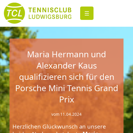
☰
Maria Hermann und
Alexander Kaus
qualifizieren sich für den
Porsche Mini Tennis Grand
Prix
vom 11.04.2024
Herzlichen Glückwunsch an unsere