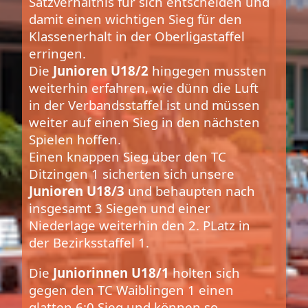
Satzverhältnis für sich entscheiden und
damit einen wichtigen Sieg für den
Klassenerhalt in der Oberligastaffel
erringen.
Die
Junioren U18/2
hingegen mussten
weiterhin erfahren, wie dünn die Luft
in der Verbandsstaffel ist und müssen
weiter auf einen Sieg in den nächsten
Spielen hoffen.
Einen knappen Sieg über den TC
Ditzingen 1 sicherten sich unsere
Junioren U18/3
und behaupten nach
insgesamt 3 Siegen und einer
Niederlage weiterhin den 2. PLatz in
der Bezirksstaffel 1.
Die
Juniorinnen U18/1
holten sich
gegen den TC Waiblingen 1 einen
glatten 6:0 Sieg und können so