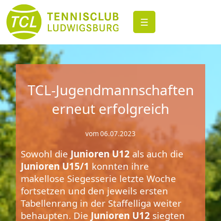
☰
TCL-Jugendmannschaften
erneut erfolgreich
vom 06.07.2023
Sowohl die
Junioren U12
als auch die
Junioren U15/1
konnten ihre
makellose Siegesserie letzte Woche
fortsetzen und den jeweils ersten
Tabellenrang in der Staffelliga weiter
behaupten. Die
Junioren U12
siegten