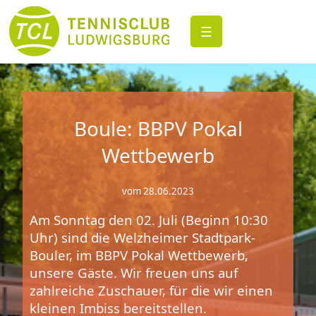
☰
Boule: BBPV Pokal
Wettbewerb
vom 28.06.2023
Am Sonntag den 02. Juli (Beginn 10:30
Uhr) sind die Welzheimer Stadtpark-
Bouler, im BBPV Pokal Wettbewerb,
unsere Gäste. Wir freuen uns auf
zahlreiche Zuschauer, für die wir einen
kleinen Imbiss bereitstellen.