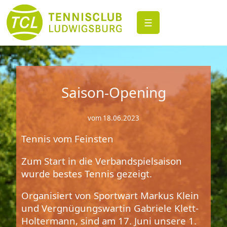
☰
Saison-Opening
vom 18.06.2023
Tennis vom Feinsten
Zum Start in die Verbandspielsaison
wurde bestes Tennis gezeigt.
Organisiert von Sportwart Markus Klein
und Vergnügungswartin Gabriele Klett-
Holtermann, sind am 17. Juni unsere 1.