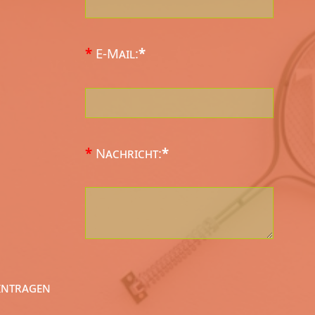
*
E-Mail:
*
*
Nachricht:
*
eintragen