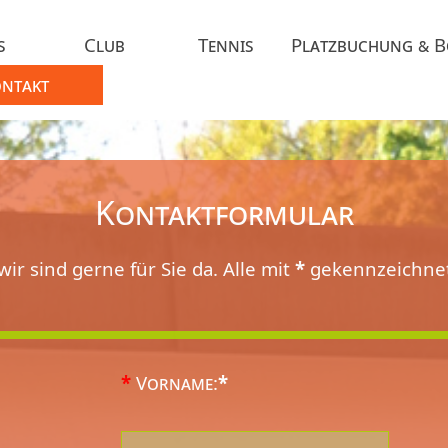
s
Club
Tennis
Platzbuchung & 
ntakt
Kontaktformular
wir sind gerne für Sie da. Alle mit
*
gekennzeichnete
*
Vorname:
*