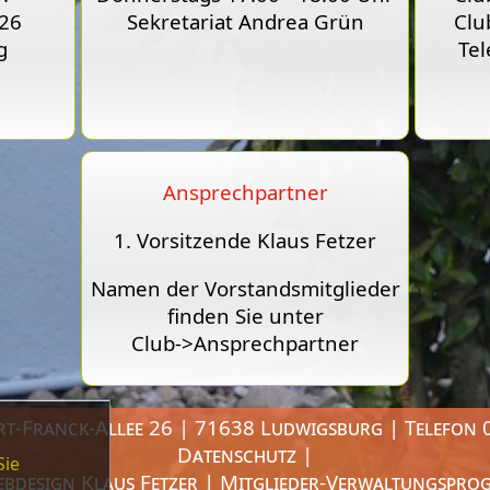
 26
Sekretariat Andrea Grün
Clu
g
Tel
Ansprechpartner
1. Vorsitzende Klaus Fetzer
Namen der Vorstandsmitglieder
finden Sie unter
Club->Ansprechpartner
ert-Franck-Allee 26 | 71638 Ludwigsburg | Telefon
Datenschutz
|
Sie
ebdesign
Klaus Fetzer
| Mitglieder-Verwaltungspro