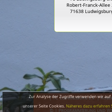
Robert-Franck-Allee
71638 Ludwigsbur
Zur Analyse der Zugriffe verwenden wir auf
| TC Ludwigsburg e.V. | Rob
unserer Seite Cookies.
Näheres dazu erfahren 
© | Programmierung und W