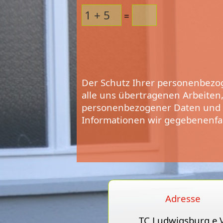
=
Der Schutz Ihrer personenbezog
alle uns übertragenen Arbeite
personenbezogener Daten und z
Informationen wir gegebenenfa
Adresse
TC Ludwigsburg e.V