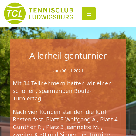
☰
Allerheiligenturnier
vom 06.11.2021
Mit 34 Teilnehmern hatten wir einen
schönen, spannenden Boule-
Turniertag.
Nach vier Runden standen die fünf
Besten fest. Platz 5 Wolfgang A., Platz 4
Gunther P. , Platz 3 Jeannette M. ,
zweiter K 30 und Sieger des Turniers