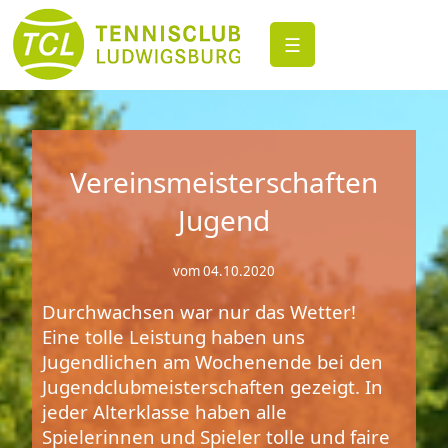
☰
Vereinsmeisterschaften
Jugend
vom 04.10.2020
Durchwachsen war nur das Wetter!
Eine tolle Leistung haben uns
Jugendlichen am Wochenende bei den
Jugendclubmeisterschaften gezeigt. In
jeder Alterklasse haben alle
Spielerinnen und Spieler tolle und faire