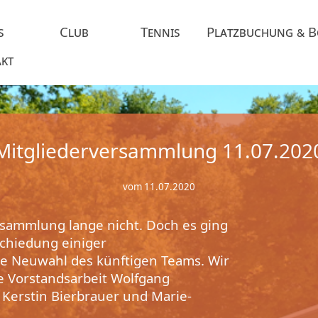
s
Club
Tennis
Platzbuchung & 
kt
Mitgliederversammlung 11.07.202
vom 11.07.2020
rsammlung lange nicht. Doch es ging
schiedung einiger
ie Neuwahl des künftigen Teams. Wir
te Vorstandsarbeit Wolfgang
 Kerstin Bierbrauer und Marie-