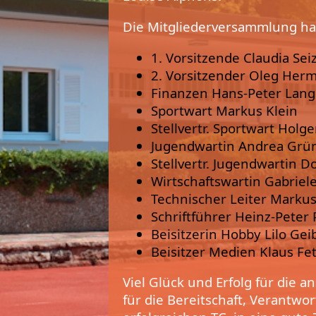
Die Mitgliederversammlung ha
1. Vorsitzende Claudia Sei
2. Vorsitzender Oleg Her
Finanzen Hans-Peter Lang
Sportwart Markus Klein
Stellvertr. Sportwart Holg
Jugendwartin Andrea Grü
Stellvertr. Jugendwartin D
Wirtschaftswartin Gabriel
Technischer Leiter Marku
Schriftführer Heinz-Peter P
Beisitzerin Hobby Lilo Gei
Beisitzer Medien Klaus Fe
Viel Glück und Erfolg für die 
für die Bereitschaft, Verant