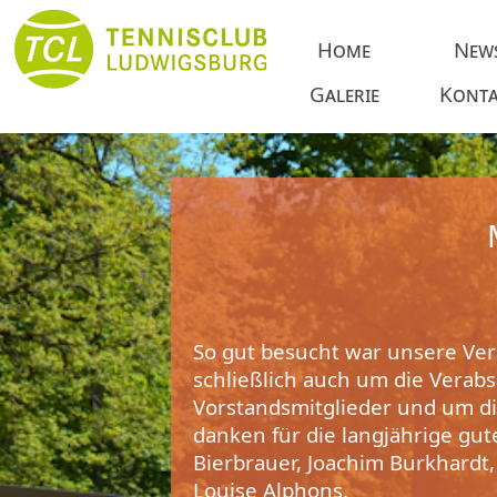
Home
New
Galerie
Konta
So gut besucht war unsere Ve
schließlich auch um die Verab
Vorstandsmitglieder und um d
danken für die langjährige gu
Bierbrauer, Joachim Burkhardt,
Louise Alphons.