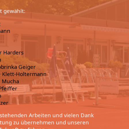
t gewählt:
z
mann
er Harders
n
obrinka Geiger
e Klett-Holtermann
s Mucha
feiffer
b
tzer
anstehenden Arbeiten und vielen Dank
wortung zu übernehmen und unseren