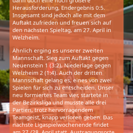
dann doch eine noch größere
Herausforderung, Endergebnis 0:5.
Insgesamt sind jedoch alle mit dem
Auftakt zufrieden und freuen sich auf
den nächsten Spieltag, am 27. April in
Welzheim.
Ähnlich erging es unserer zweiten
Mannschaft. Sieg zum Auftakt gegen
Neuenstein 1 (3:2), Niederlage gegen
Welzheim 2 (1:4). Auch der dritten
Mannschaft gelang es, eines von zwei
Spielen für sich zu entscheiden. Unser
neu formiertes Team vier, startete in
der Bezirksliga und musste alle drei
Partien, trotz hervorragendem
Teamgeist, knapp verloren geben. Das
nächste Ligaspielwochenende findet
am 27./28. April statt, Austragungsorte