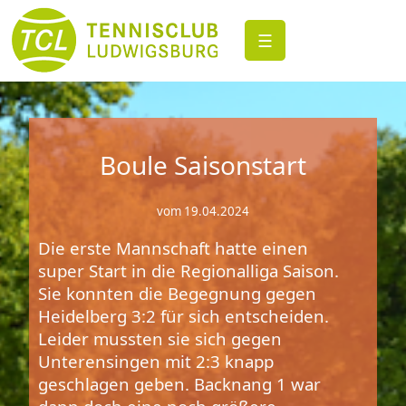
☰
Boule Saisonstart
vom 19.04.2024
Die erste Mannschaft hatte einen
super Start in die Regionalliga Saison.
Sie konnten die Begegnung gegen
Heidelberg 3:2 für sich entscheiden.
Leider mussten sie sich gegen
Unterensingen mit 2:3 knapp
geschlagen geben. Backnang 1 war