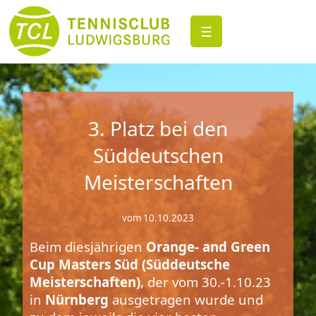
☰
3. Platz bei den
Süddeutschen
Meisterschaften
vom 10.10.2023
Beim diesjährigen
Orange- and Green
Cup Masters Süd (Süddeutsche
Meisterschaften)
, der vom 30.-1.10.23
in
Nürnberg
ausgetragen wurde und