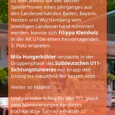
zu dem jeweils die vier besten
Spieler*innen eines Jahrganges aus
den Landesverbänden Baden, Bayern,
Hessen und Württemberg vom
jeweiligen Landesverband nominiert
werden, konnte sich
Filippa Kleinholz
in der AK U10w einen hervorragenden
3. Platz erspielen.
Mila Hungerbühler
verpasste in der
Gruppenphase des
Süddeutschen U11-
Sichtungsturnieres
nur knapp den
Einzug ins Hauptfeld der besten Acht.
Weiter so Mädels!
Und ein toller Erfolg für den TCL gleich
zwei Nominierungen für dieses
hochkarätige Turnier erhalten zu