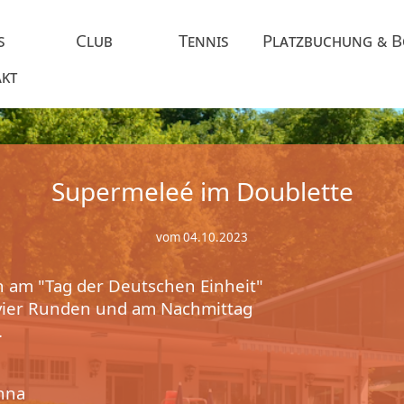
s
Club
Tennis
Platzbuchung & 
kt
Supermeleé im Doublette
vom 04.10.2023
ch am "Tag der Deutschen Einheit"
 vier Runden und am Nachmittag
.
Anna