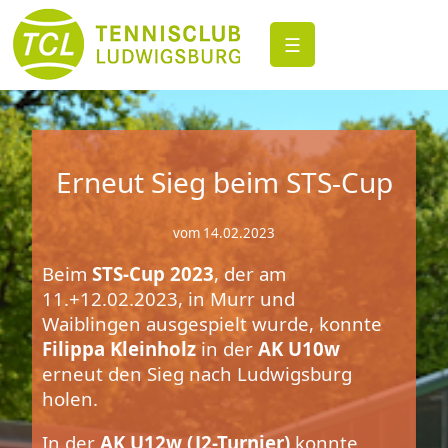
☰
Erneut Sieg beim STS-Cup
vom 14.02.2023
Beim
STS-Cup 2023
, der am
11.+12.02.2023, in Murr und
Waiblingen ausgespielt wurde, konnte
Filippa Kleinholz
in der
AK U10w
erneut den Sieg nach Ludwigsburg
holen.
In der
AK U12w (J2-Turnier)
konnte