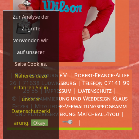
Zur Analyse der
Zugriffe
verwenden wir
auf unserer
Seite Cookies.
| TC Ludwigsburg e.V. | Robert-Franck-Allee
Näheres dazu
26 | 71638 Ludwigsburg | Telefon 07141 99
erfahren Sie in
28 55 |
Impressum
|
Datenschutz
|
© | Programmierung und Webdesign
Klaus
unserer
Fetzer
| Mitglieder-Verwaltungsprogramm
Datenschutzerkl
und Platzreservierung
Matchball4you
|
|
ärung.
Okay