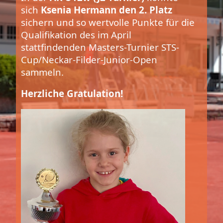
sich
Ksenia Hermann den 2. Platz
sichern und so wertvolle Punkte für die
Qualifikation des im April
stattfindenden Masters-Turnier STS-
Cup/Neckar-Filder-Junior-Open
sammeln.
Herzliche Gratulation!