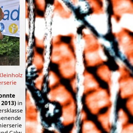
Kleinholz
erserie
konnte
. 2013)
in
ersklasse
henende
nierserie
und Calw