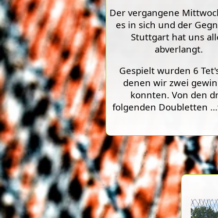
Der vergangene Mittwoc
es in sich und der Geg
Stuttgart hat uns all
abverlangt.
Gespielt wurden 6 Tet'
denen wir zwei gewi
konnten. Von den dr
folgenden Doubletten
..