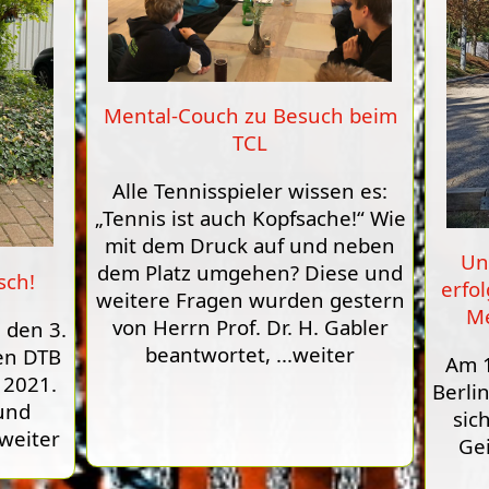
Mental-Couch zu Besuch beim
TCL
Alle Tennisspieler wissen es:
„Tennis ist auch Kopfsache!“ Wie
mit dem Druck auf und neben
Un
dem Platz umgehen? Diese und
sch!
erfo
weitere Fragen wurden gestern
Me
von Herrn Prof. Dr. H. Gabler
 den 3.
beantwortet,
...weiter
gen DTB
Am 1
 2021.
Berlin
und
sic
.weiter
Gei