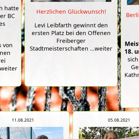
h hatte
Herzlichen Glückwunsch!
Berl
ner BC
es
Levi Leibfarth gewinnt den
ersten Platz bei den Offenen
Freiberger
Meis
s von
Stadtmeisterschaften
...weiter
18. u
nnen
sich
ei
Ge
.weiter
Kathr
11.08.2021
05.08.2021