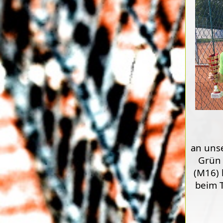
an unse
Grün 
(M16) 
beim T