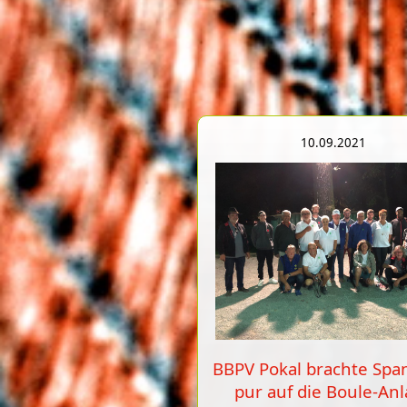
10.09.2021
BBPV Pokal brachte Sp
pur auf die Boule-An