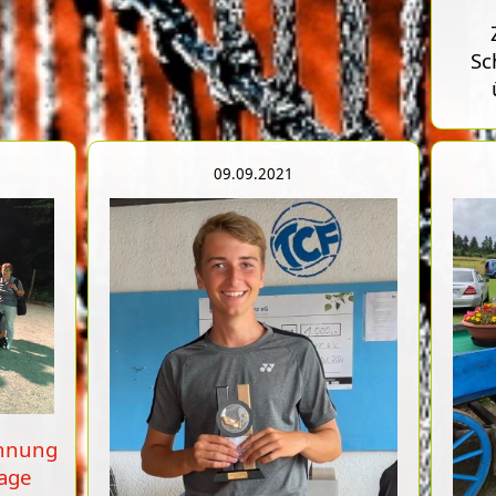
Sc
09.09.2021
annung
lage