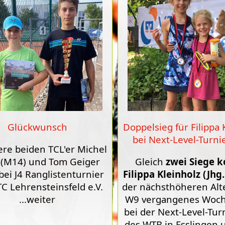
Glückwunsch
Doppelsieg für Filippa 
bei Next-Level-Turni
re beiden TCL'er Michel
(M14) und Tom Geiger
Gleich
zwei Siege 
bei J4 Ranglistenturnier
Filippa Kleinholz (Jhg
C Lehrensteinsfeld e.V.
der nächsthöheren Alt
...weiter
W9 vergangenes Woc
bei der Next-Level-Tur
des WTB in Esslingen 