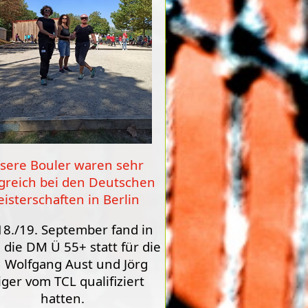
sere Bouler waren sehr
lgreich bei den Deutschen
isterschaften in Berlin
8./19. September fand in
 die DM Ü 55+ statt für die
h Wolfgang Aust und Jörg
ger vom TCL qualifiziert
hatten.