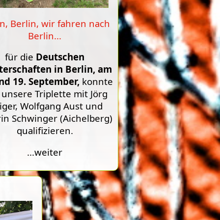
in, Berlin, wir fahren nach
Berlin...
für die
Deutschen
terschaften in Berlin, am
nd 19. September,
konnte
 unsere Triplette mit Jörg
iger, Wolfgang Aust und
in Schwinger (Aichelberg)
qualifizieren.
...weiter