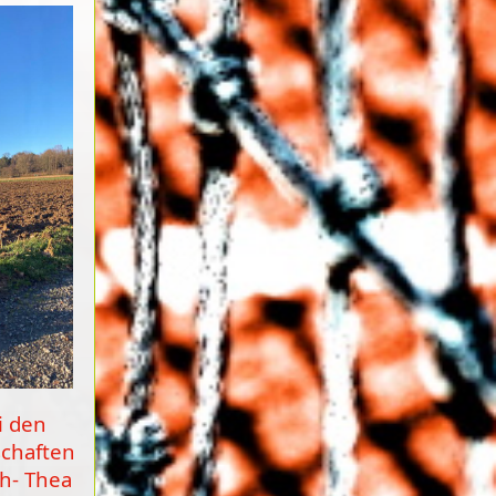
i den
schaften
ch- Thea