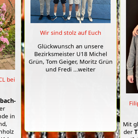
Wir sind stolz auf Euch
Glückwunsch an unsere
Bezirksmeister U18 Michel
Grün, Tom Geiger, Moritz Grün
und Fredi
...weiter
CL bei
bach-
Fil
der
de in
nd,
Mit g
nholz
der
T