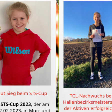
ut Sieg beim STS-Cup
TCL-Nachwuchs be
Hallenbezirksmeister
m
STS-Cup 2023
, der am
der Aktiven erfolgrei
2.02.2023, in Murr und