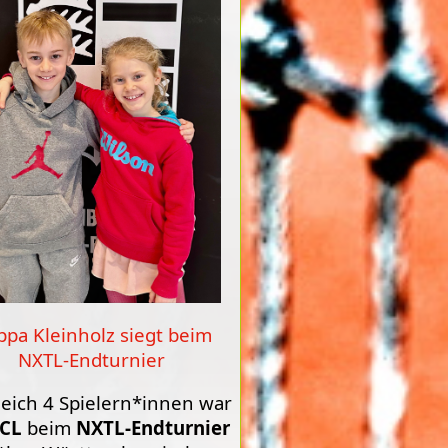
ippa Kleinholz siegt beim
NXTL-Endturnier
leich 4 Spielern*innen war
CL
beim
NXTL-Endturnier