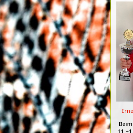
Erne
Bei
11.+1