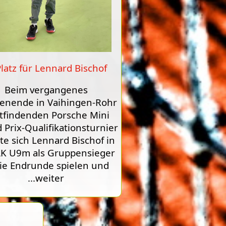
Platz für Lennard Bischof
Beim vergangenes
enende in Vaihingen-Rohr
ttfindenden Porsche Mini
 Prix-Qualifikationsturnier
e sich Lennard Bischof in
AK U9m als Gruppensieger
die Endrunde spielen und
...weiter