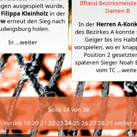
Iffland Bezirksmeiste
ngen ausgespielt wurde,
Damen B
e
Filippa Kleinholz
in der
0w
erneut den Sieg nach
In der
Herren A-Kon
udwigsburg holen.
des Bezirkes A konnte
Geiger bis ins Halb
In
...weiter
vorspielen, wo er kna
Position 2 gesetzt
späteren Sieger Noah 
vom TC
...weite
Seite 24 von 38
< zurück
19
20
21
22
23
24
25
26
27
28
29
weiter >