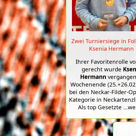
Zwei Turniersiege in Fol
Ksenia Hermann
Ihrer Favoritenrolle vo
gerecht wurde
Ksen
Hermann
vergange
Wochenende (25.+26.02
bei den Neckar-Filder-Op
Kategorie in Neckartenzl
Als top Gesetzte
...we