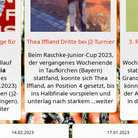
ge für
Thea Iffland Dritte bei J2-Turnier
3. 
Beim Raschke-Junior-Cup 2023,
llauf
der vergangenes Wochenende
Woch
ia
in Taufkirchen (Bayern)
sta
nes
stattfand, konnte sich Thea
Grand
.2023)
Iffland, an Position 4 gesetzt, bis
konnt
en (J2-
ins Halbfinale vorspielen und
der 
ingen).
unterlag nach starkem
...weiter
in 
iter
14.02.2023
17.01.2023