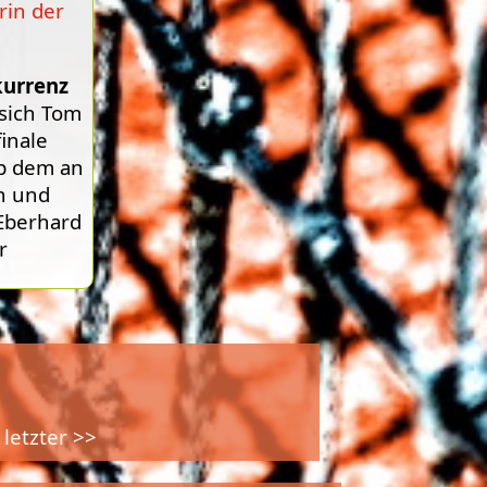
rin der
kurrenz
 sich Tom
finale
pp dem an
en und
Eberhard
r
letzter >>