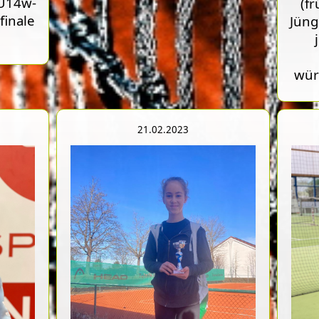
 U14w-
(f
finale
Jüng
wür
21.02.2023