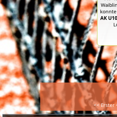
Waibli
konnt
AK U1
L
<< Erster