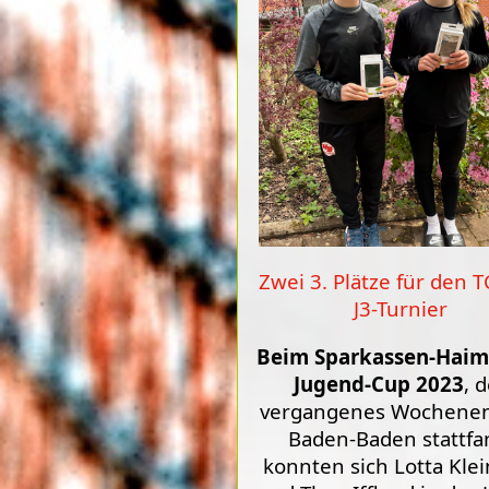
Zwei 3. Plätze für den T
J3-Turnier
Beim Sparkassen-Haim
Jugend-Cup 2023
, 
vergangenes Wochenen
Baden-Baden stattfa
konnten sich Lotta Klei