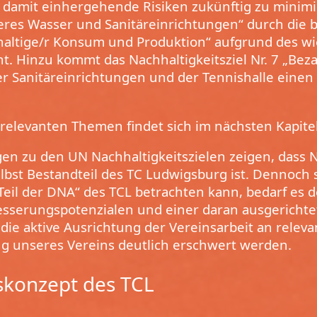
d damit einhergehende Risiken zukünftig zu minimi
uberes Wasser und Sanitäreinrichtungen“ durch die
hhaltige/r Konsum und Produktion“ aufgrund des w
t. Hinzu kommt das Nachhaltigkeitsziel Nr. 7 „Bez
er Sanitäreinrichtungen und der Tennishalle einen
 relevanten Themen findet sich im nächsten Kapitel
 zu den UN Nachhaltigkeitszielen zeigen, dass Na
lbst Bestandteil des TC Ludwigsburg ist. Dennoch 
„Teil der DNA“ des TCL betrachten kann, bedarf es
esserungspotenzialen und einer daran ausgericht
ie aktive Ausrichtung der Vereinsarbeit an relev
ung unseres Vereins deutlich erschwert werden.
tskonzept des TCL