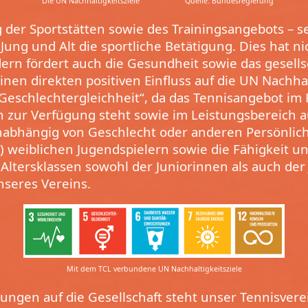
Die UN Nachhaltigkeitsziele Quelle: Bundesregierung
 der Sportstätten sowie des Trainingsangebots – s
Jung und Alt die sportliche Betätigung. Dies hat n
ern fördert auch die Gesundheit sowie das gesell
inen direkten positiven Einfluss auf die UN Nachhal
Geschlechtergleichheit“, da das Tennisangebot im
n zur Verfügung steht sowie im Leistungsbereich a
unabhängig von Geschlecht oder anderen Persönli
) weiblichen Jugendspielern sowie die Fähigkeit un
Altersklassen sowohl der Juniorinnen als auch der
nseres Vereins.
Mit dem TCL verbundene UN Nachhaltigkeitsziele
ungen auf die Gesellschaft steht unser Tennisvere