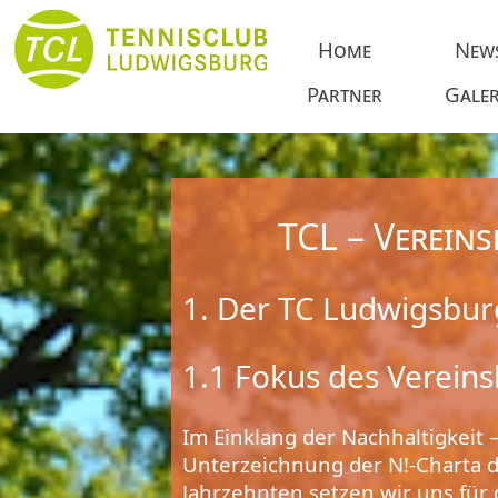
Home
New
Partner
Galer
TCL – Verein
1. Der TC Ludwigsburg 
1.1 Fokus des Vereins
Im Einklang der Nachhaltigkeit –
Unterzeichnung der N!-Charta 
Jahrzehnten setzen wir uns für