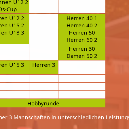
innen U12 2
Ds-Cup
ren U12 2
Herren 40 1
ren U15 2
Herren 40 2
ren U18 3
Herren 50
Herren 60 2
Herren 30
Damen 50 2
ren U15 3
Herren 3
Hobbyrunde
er 3 Mannschaften in unterschiedlichen Leistungs