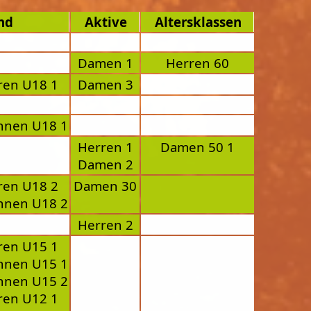
end
Aktive
Altersklassen
Damen 1
Herren 60
ren U18 1
Damen 3
innen U18 1
Herren 1
Damen 50 1
Damen 2
ren U18 2
Damen 30
innen U18 2
Herren 2
ren U15 1
innen U15 1
innen U15 2
ren U12 1