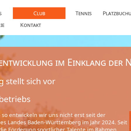
s
Club
Tennis
Platzbuch
ie
Kontakt
sentwicklung im Einklang der N
stellt sich vor
betriebs
 so entwickeln wir uns nicht erst seit der
des Landes Baden-Württemberg im Jahr 2024. Seit
 die Förderung sportlicher Talente im Rahmen