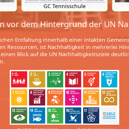
GC Tennisschule
en vor dem Hintergrund der UN Nac
ichen Entfaltung innerhalb einer intakten Gemein
n Ressourcen, ist Nachhaltigkeit in mehrerlei Hins
einen Blick auf die UN Nachhaltigkeitsziele deutlic
n.