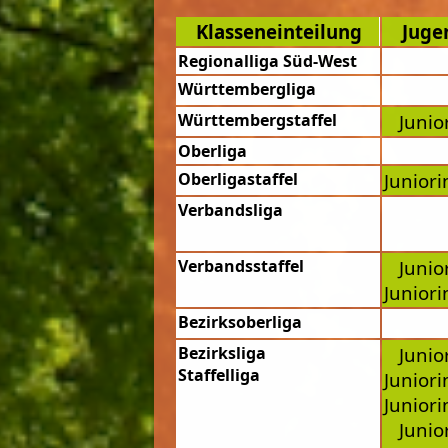
Klasseneinteilung
Jug
Regionalliga Süd-West
Württembergliga
Württembergstaffel
Junio
Oberliga
Oberligastaffel
Junior
Verbandsliga
Verbandsstaffel
Junio
Junior
Bezirksoberliga
Bezirksliga
Junio
Staffelliga
Junior
Junior
Junio