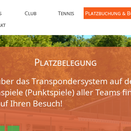
s
Club
Tennis
Platzbuchung & 
kt
Platzbelegung
ber das Transpondersystem auf d
piele (Punktspiele) aller Teams fi
auf Ihren Besuch!