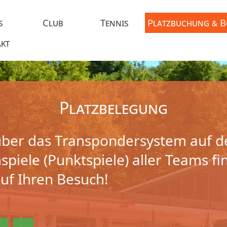
s
Club
Tennis
Platzbuchung & 
kt
Platzbelegung
ber das Transpondersystem auf d
piele (Punktspiele) aller Teams fi
auf Ihren Besuch!