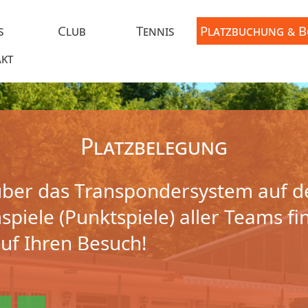
s
Club
Tennis
Platzbuchung & 
kt
Platzbelegung
ber das Transpondersystem auf d
piele (Punktspiele) aller Teams fi
auf Ihren Besuch!