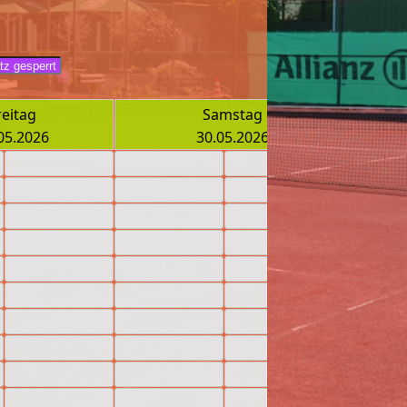
reitag
Samstag
05.2026
30.05.2026
08.55 - 09.