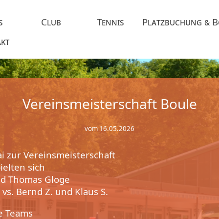
s
Club
Tennis
Platzbuchung & 
kt
Vereinsmeisterschaft Boule
vom 16.05.2026
i zur Vereinsmeisterschaft
ielten sich
nd Thomas Gloge
vs. Bernd Z. und Klaus S.
ie Teams