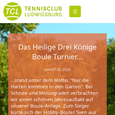
☰
Das Heilige Drei Könige
Boule Turnier...
vom 07.01.2026
...stand unter dem Motto: "Nur die
Harten kommen in den Garten". Bei
Schnee und Minusgraden verbrachten
wir einen schönen Jahresauftakt auf
unserer Boule-Anlage. Zum Sieger
kürte sich der Hobby-Bouler Sven aus