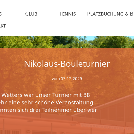
s
Club
Tennis
Platzbuchung & 
kt
Nikolaus-Bouleturnier
vom 07.12.2025
n Wetters war unser Turnier mit 38
hr eine sehr schöne Veranstaltung.
nten sich drei Teilnehmer über vier