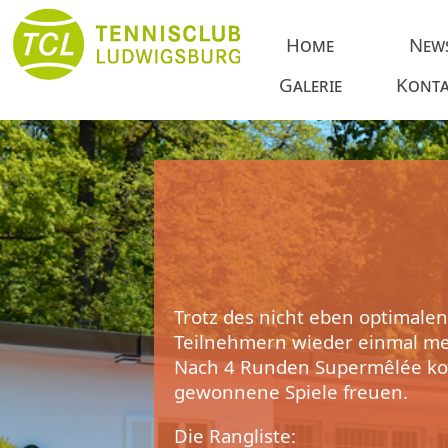
Home
New
Galerie
Konta
Trotz des nicht eben optimale
Teilnehmern wieder einmal me
Nach 4 Runden Supermêlée kon
gewonnene Spiele freuen.
Die Rangliste: