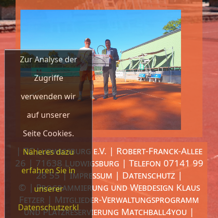
Zur Analyse der
Zugriffe
verwenden wir
auf unserer
Seite Cookies.
| TC Ludwigsburg e.V. | Robert-Franck-Allee
Näheres dazu
26 | 71638 Ludwigsburg | Telefon 07141 99
erfahren Sie in
28 55 |
Impressum
|
Datenschutz
|
© | Programmierung und Webdesign
Klaus
unserer
Fetzer
| Mitglieder-Verwaltungsprogramm
Datenschutzerkl
und Platzreservierung
Matchball4you
|