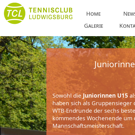
Home
New
Galerie
Konta
Juniorinn
Sowohl die
Juniorinnen U15
al
haben sich als Gruppensieger de
WTB-Endrunde der sechs beste
kommendes Wochenende um d
Mannschaftsmeisterschaft.