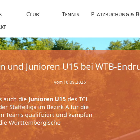
s
Club
Tennis
Platzbuchung & 
kt
en und Junioren U15 bei WTB-Endr
vom 16.09.2025
s auch die
Junioren U15
des TCL
r Staffelliga im Bezirk A für die
n Teams qualifiziert und kämpfen
ie Württembergische