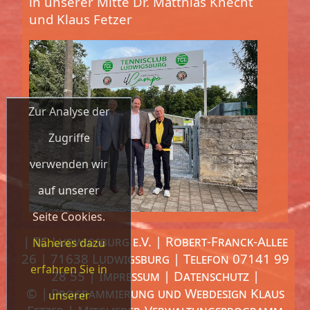
in unserer Mitte Dr. Matthias Knecht
und Klaus Fetzer
Zur Analyse der
Zugriffe
verwenden wir
auf unserer
Seite Cookies.
| TC Ludwigsburg e.V. | Robert-Franck-Allee
Näheres dazu
26 | 71638 Ludwigsburg | Telefon 07141 99
erfahren Sie in
28 55 |
Impressum
|
Datenschutz
|
© | Programmierung und Webdesign
Klaus
unserer