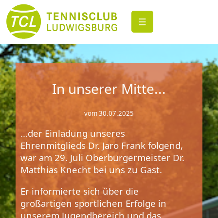
☰
In unserer Mitte...
vom 30.07.2025
...der Einladung unseres
Ehrenmitglieds Dr. Jaro Frank folgend,
war am 29. Juli Oberbürgermeister Dr.
Matthias Knecht bei uns zu Gast.
Er informierte sich über die
großartigen sportlichen Erfolge in
unserem Jugendbereich und das