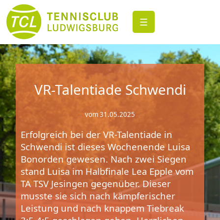
☰
VR-Talentiade Schwendi
vom 31.05.2025
Erfolgreich bei der VR-Talentiade in
Schwendi ist dieses Wochenende Luisa
Bonorden gewesen. Nach zwei Siegen
stand Luisa im Halbfinale Lea Epple vom
TA TSV Jesingen gegenüber. Dieser
musste sie sich nach kämpferischer
Leistung und nach knappem Tiebreak