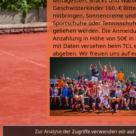
Mittagessen, Snacks und Wasser
Geschwisterkinder 160,-€ Bitt
mitbringen, Sonnencreme und 
Sportschuhe oder Tennisschuhe
geliehen werden. Die Anmeldu
Anzahlung in Höhe von 50€ in b
mit Daten versehen beim TCL 
abgeben. Wir freuen uns auf e
| TC Ludwigsburg e.V. | Rob
Zur Analyse der Zugriffe verwenden wir auf