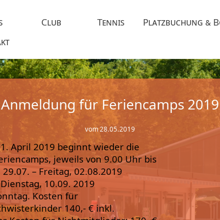
s
Club
Tennis
Platzbuchung & 
kt
Anmeldung für Feriencamps 2019
vom 28.05.2019
 1. April 2019 beginnt wieder die
eriencamps, jeweils von 9.00 Uhr bis
29.07. – Freitag, 02.08.2019
 Dienstag, 10.09. 2019
ntag. Kosten für
hwisterkinder 140,- € inkl.