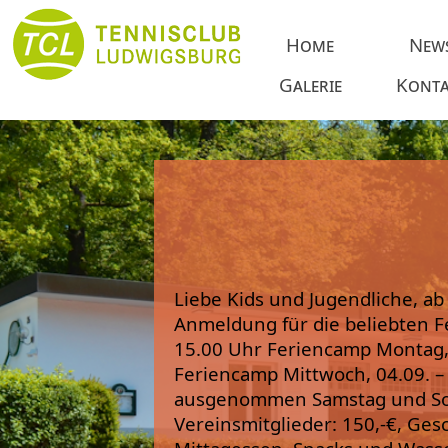
Home
New
Galerie
Konta
Liebe Kids und Jugendliche, ab
Anmeldung für die beliebten F
15.00 Uhr Feriencamp Montag, 
Feriencamp Mittwoch, 04.09. –
ausgenommen Samstag und Son
Vereinsmitglieder: 150,-€, Gesc