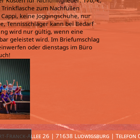
 Kosten für Nichtmitglieder: 170,-€,
e Trinkflasche zum Nachfüllen
Cappi, keine Joggingschuhe, nur
, Tennisschläger kann bei Bedarf
ng wird nur gültig, wenn eine
ar geleistet wird. Im Briefumschlag
einwerfen oder dienstags im Büro
uch!
ert-Franck-Allee 26 | 71638 Ludwigsburg | Telefon