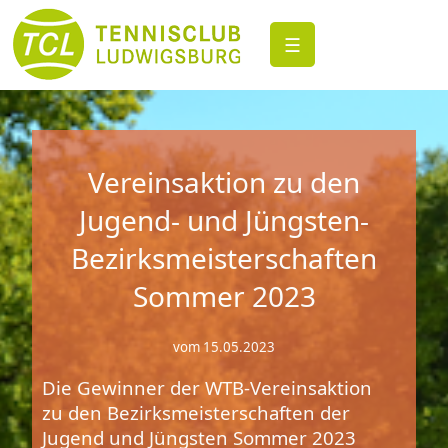
☰
Vereinsaktion zu den
Jugend- und Jüngsten-
Bezirksmeisterschaften
Sommer 2023
vom 15.05.2023
Die Gewinner der WTB-Vereinsaktion
zu den Bezirksmeisterschaften der
Jugend und Jüngsten Sommer 2023