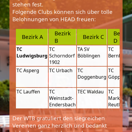
stehen fest.
Folgende Clubs können sich über tolle
Belohnungen von HEAD freuen:
Bezirk
Bezirk
Bezirk A
Bezirk C
B
D
TC
TC
TA SV
TC
Ludwigsburg
Schorndorf
Böblingen
Bernhaus
1902
TC Asperg
TC Urbach
TC
TC
Doggenburg
Göppinge
TC Lauffen
TC
TEC Waldau
TC
Weinstadt-
Markwase
Endersbach
Reutlinge
Der WTB gratuliert den siegreichen
Vereinen ganz herzlich und bedankt